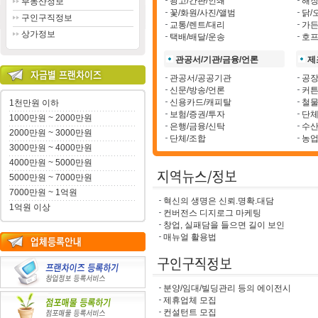
광고/간판/인쇄
해장
부동산정보
꽃/화원/사진/앨범
닭/
구인구직정보
교통/렌트/대리
가든
상가정보
택배/배달/운송
호프
관공서/기관/금융/언론
제
관공서/공공기관
공장
신문/방송/언론
커튼
신용카드/캐피탈
철물
1천만원 이하
보험/증권/투자
단체
1000만원 ~ 2000만원
은행/금융/신탁
수산
2000만원 ~ 3000만원
단체/조합
농업
3000만원 ~ 4000만원
4000만원 ~ 5000만원
5000만원 ~ 7000만원
7000만원 ~ 1억원
혁신의 생명은 신뢰.명확.대담
1억원 이상
컨버전스 디지로그 마케팅
창업, 실패담을 들으면 길이 보인
매뉴얼 활용법
분양/임대/빌딩관리 등의 에이전시
제휴업체 모집
컨설턴트 모집