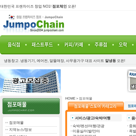
대한민국 프랜차이즈 창업 NO1!
점포체인
오픈!
냉동창고 .냉동기기, 에어컨, 알뜰매장, 사무용가구 대표 사이트
알냉동
오픈!
HOME
> 점포매물
서비스/광고/숙박/여행
음
점포매물
숙박/펜션/여행/관광
중화
지역뉴스/정보
미용실/이발/안마
족발