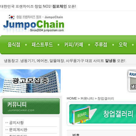
대한민국 프랜차이즈 창업 NO1!
점포체인
오픈!
냉동창고 .냉동기기, 에어컨, 알뜰매장, 사무용가구 대표 사이트
알냉동
오픈!
HOME
>
커뮤니티
> 창업갤러리
공지사항
문의게시판
번호